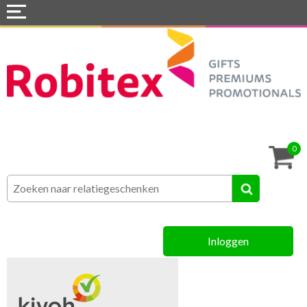
Home
Webshops
Snel naar »
Tassen
0
Textiel
Assortiment
Inloggen
MVO
Contact