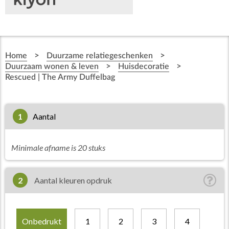
>
>
Home
Duurzame relatiegeschenken
>
>
Duurzaam wonen & leven
Huisdecoratie
Rescued | The Army Duffelbag
1
aantal
Minimale afname is 20 stuks
2
Aantal kleuren opdruk
Onbedrukt
1
2
3
4