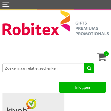
Home
Webshops
Snel naar »
Tassen
0
Textiel
Assortiment
Inloggen
MVO
Contact