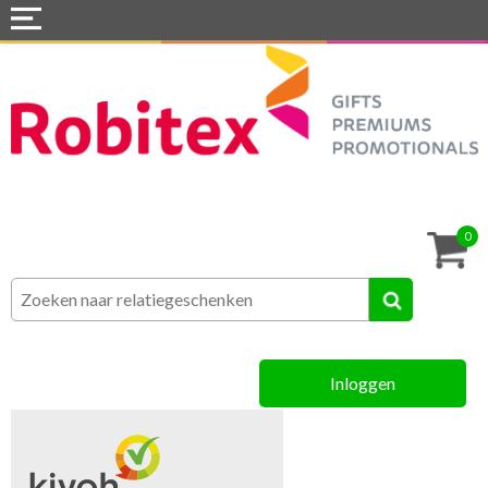
Home
Webshops
Snel naar »
Tassen
0
Textiel
Assortiment
Inloggen
MVO
Contact