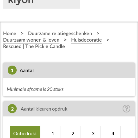
>
>
Home
Duurzame relatiegeschenken
>
>
Duurzaam wonen & leven
Huisdecoratie
Rescued | The Pickle Candle
1
aantal
Minimale afname is 20 stuks
2
Aantal kleuren opdruk
Onbedrukt
1
2
3
4