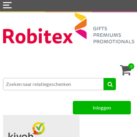
Home
Webshops
Snel naar »
Tassen
0
Textiel
Assortiment
Inloggen
MVO
Contact