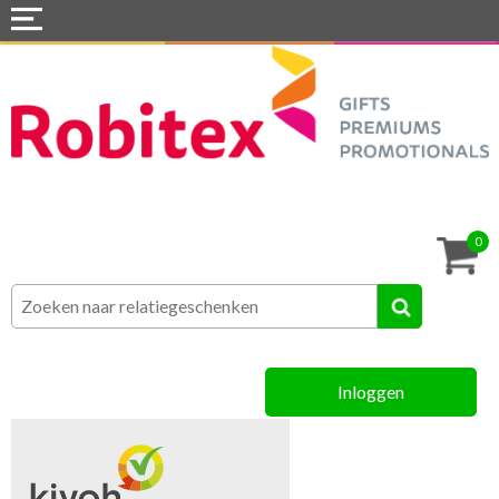
Home
Webshops
Snel naar »
Tassen
0
Textiel
Assortiment
Inloggen
MVO
Contact