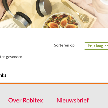
Sorteren op:
Prijs laag-h
aten gevonden.
nks
Over Robitex
Nieuwsbrief