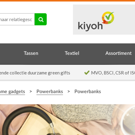
Tassen
Textiel
Assortiment
ende collectie duurzame green gifts
MVO, BSCI, CSR of IS
>
>
ame gadgets
Powerbanks
Powerbanks