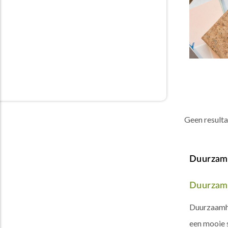
Geen result
Duurzam
Duurzame
Duurzaamhe
een mooie s