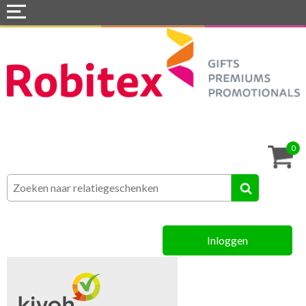
Home
Webshops
Snel naar »
Tassen
0
Textiel
Assortiment
Inloggen
MVO
Contact