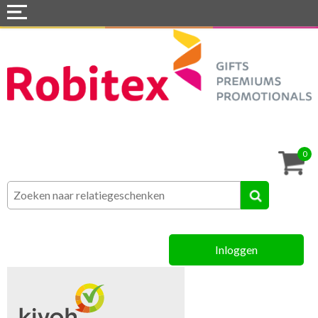
Home
Webshops
Snel naar »
Tassen
0
Textiel
Assortiment
Inloggen
MVO
Contact