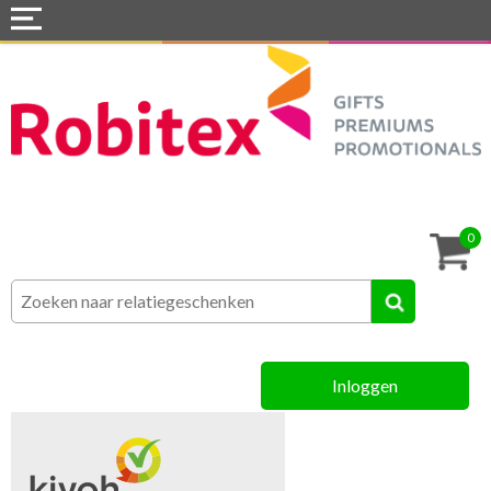
Home
Webshops
Snel naar »
Tassen
0
Textiel
Assortiment
Inloggen
MVO
Contact