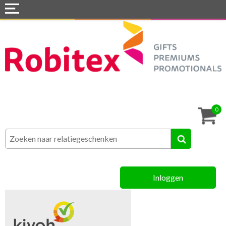
Home
Webshops
Snel naar »
Tassen
0
Textiel
Assortiment
Inloggen
MVO
Contact