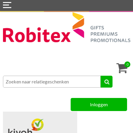
Home
Webshops
Snel naar »
Tassen
0
Textiel
Assortiment
Inloggen
MVO
Contact