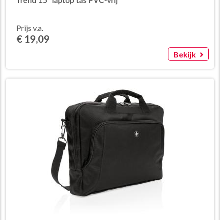
Trend 15” laptop tas PVC-vrij
Prijs v.a.
€ 19,09
Bekijk