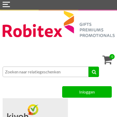
Home
Webshops
Snel naar »
Tassen
0
Textiel
Assortiment
Inloggen
MVO
Contact