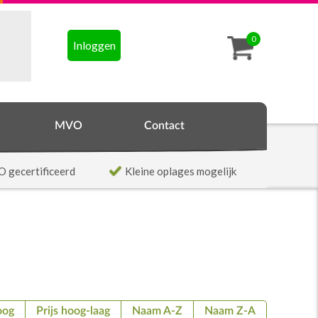
0
Inloggen
MVO
Contact
O gecertificeerd
Kleine oplages mogelijk
oog
Prijs hoog-laag
Naam A-Z
Naam Z-A