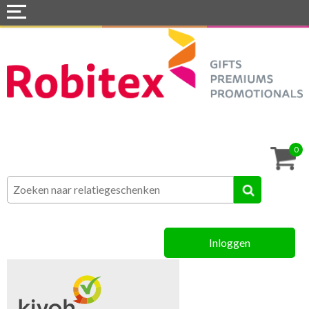
Home
Webshops
Snel naar »
Tassen
0
Textiel
Assortiment
Inloggen
MVO
Contact