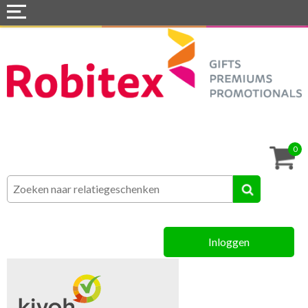
Home
Webshops
Snel naar »
Tassen
0
Textiel
Assortiment
Inloggen
MVO
Contact