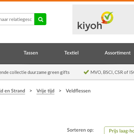
Tassen
Textiel
Assortiment
ende collectie duurzame green gifts
MVO, BSCI, CSR of IS
>
>
ijd en Strand
Vrije tijd
Veldflessen
Sorteren op:
Prijs laag-h