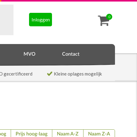
0
Inloggen
MVO
Contact
O gecertificeerd
Kleine oplages mogelijk
oog
Prijs hoog-laag
Naam A-Z
Naam Z-A