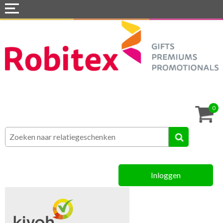
Home
Webshops
Snel naar »
Tassen
0
Textiel
Assortiment
Inloggen
MVO
Contact