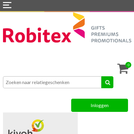
Home
Webshops
Snel naar »
Tassen
0
Textiel
Assortiment
Inloggen
MVO
Contact