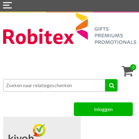
Home
Webshops
Snel naar »
Tassen
0
Textiel
Assortiment
Inloggen
MVO
Contact