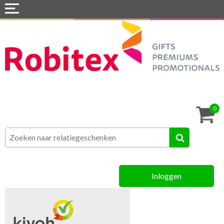
Home
Webshops
Snel naar »
Tassen
0
Textiel
Assortiment
Inloggen
MVO
Contact