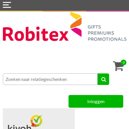
Home
Webshops
Snel naar »
Tassen
0
Textiel
Assortiment
Inloggen
MVO
Contact