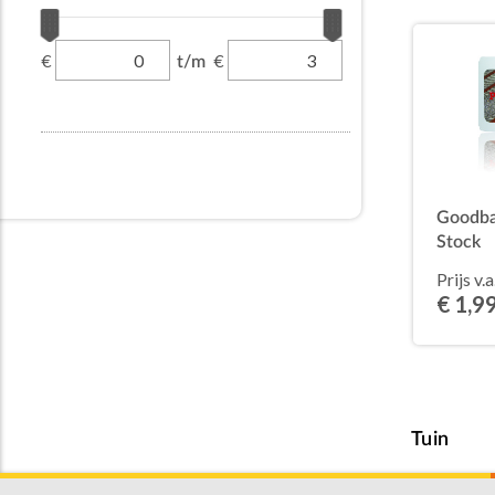
€
€
t/m
Goodba
Stock
Prijs v.a
€ 1,9
Tuin