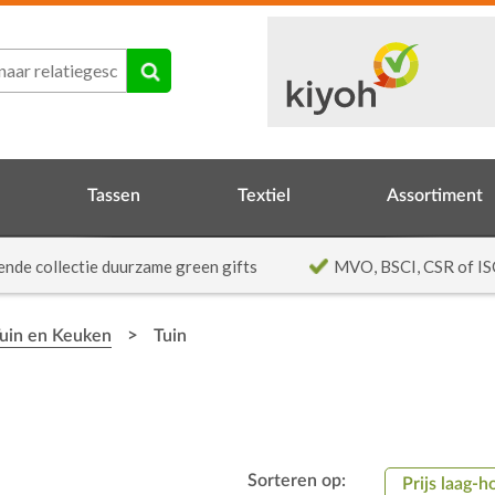
Tassen
Textiel
Assortiment
ende collectie duurzame green gifts
MVO, BSCI, CSR of IS
>
Tuin en Keuken
Tuin
Sorteren op:
Prijs laag-h