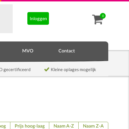
0
Inloggen
MVO
Contact
O gecertificeerd
Kleine oplages mogelijk
oog
Prijs hoog-laag
Naam A-Z
Naam Z-A