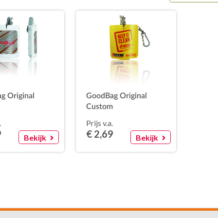
g Original
GoodBag Original
Custom
.
Prijs v.a.
9
€ 2,69
Bekijk
Bekijk