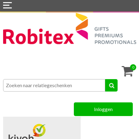
Home
Webshops
Snel naar »
Tassen
0
Textiel
Assortiment
Inloggen
MVO
Contact