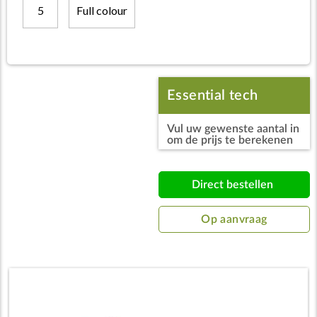
5
Full colour
Essential tech
Vul uw gewenste aantal in
portfolio met rits
om de prijs te berekenen
Direct bestellen
Op aanvraag