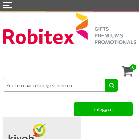
Home
Webshops
Snel naar »
Tassen
0
Textiel
Assortiment
Inloggen
MVO
Contact