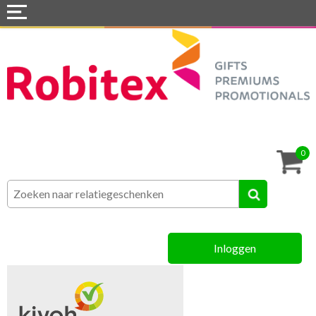
Home
Webshops
Snel naar »
Tassen
0
Textiel
Assortiment
Inloggen
MVO
Contact