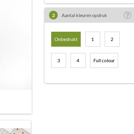
2
Aantal kleuren opdruk
Onbedrukt
1
2
3
4
Full colour