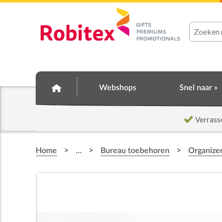
Webshops
Snel naar »
Verrass
>
>
>
Home
...
Bureau toebehoren
Organize