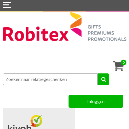
Home
Webshops
Snel naar »
Tassen
0
Textiel
Assortiment
Inloggen
MVO
Contact