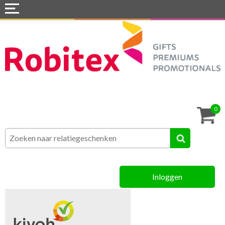
Home
Webshops
Snel naar »
Tassen
0
Textiel
Assortiment
Inloggen
MVO
Contact