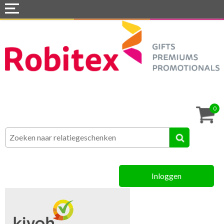
Home
Webshops
Snel naar »
Tassen
0
Textiel
Assortiment
Inloggen
MVO
Contact