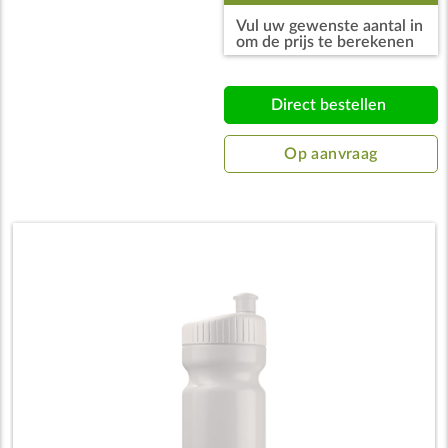
Vul uw gewenste aantal in
750ml
om de prijs te berekenen
Direct bestellen
Op aanvraag