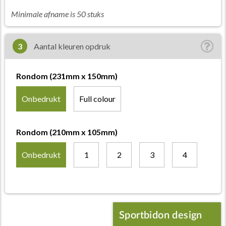
Minimale afname is 50 stuks
3
Aantal kleuren opdruk
Rondom (231mm x 150mm)
Onbedrukt
Full colour
Rondom (210mm x 105mm)
Onbedrukt
1
2
3
4
Sportbidon design