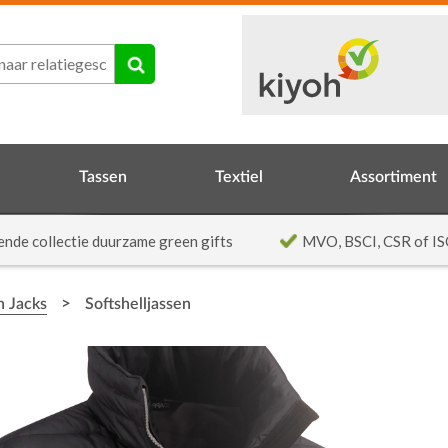
Tassen
Textiel
Assortiment
ende collectie duurzame green gifts
MVO, BSCI, CSR of IS
>
n Jacks
Softshelljassen